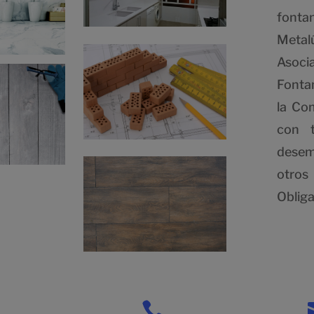
fonta
Metal
Asoci
Fontan
la Co
con t
desem
otros
Obliga
