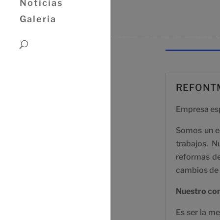
Noticias
Galeria
REFONT
Empresa esp
Somos un eq
trabajos. 
reformas de
cambios de 
Nuestro c
Es ser la me