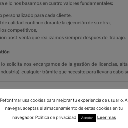
ara ello nos basamos en cuatro valores fundamentales:
o personalizado para cada cliente,
 de calidad continuo durante la ejecución de su obra,
ios competitivos,
ión post-venta que realizamos siempre después del trabajo.
stión
te lo solicita nos encargamos de la gestión de licencias, a
Industria), cualquier trámite que necesite para llevar a cabo 
Refontmar usa cookies para mejorar tu experiencia de usuario. A
navegar, aceptas el almacenamiento de estas cookies en tu
navegador. Politica de privacidad
Leer más
Aceptar