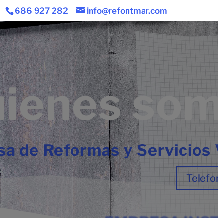
686 927 282
info@refontmar.com
ienes so
a de Reformas y Servicios 
Telefo