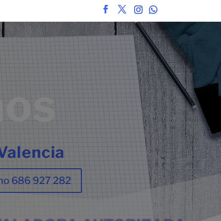
mos
Valencia
no 686 927 282