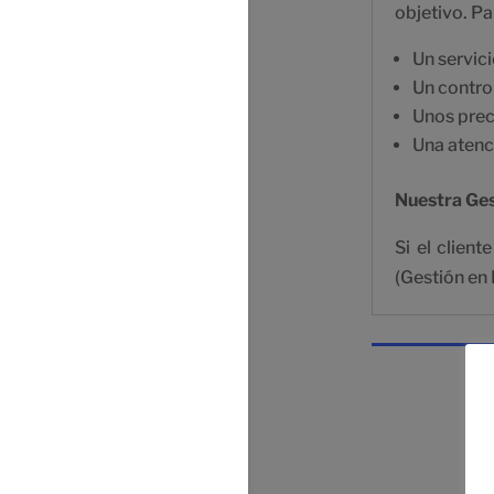
objetivo. P
Un servici
Un control
Unos prec
Una atenc
Nuestra Ge
Si el clien
(Gestión en 