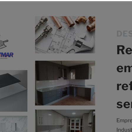
DE
Re
em
re
se
Empre
Indus