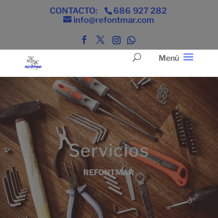
CONTACTO:
686 927 282
info@refontmar.com
Servicios
REFONTMAR