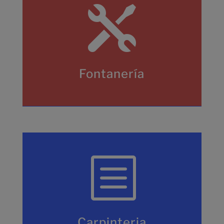

Fontanería
b
Carpinteria