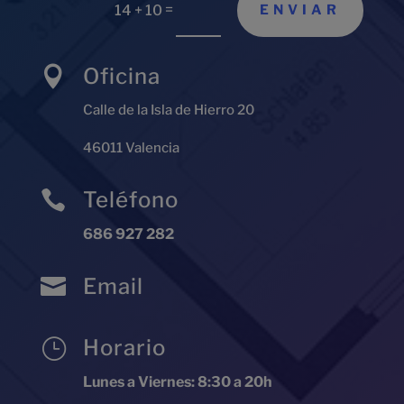
=
ENVIAR
14 + 10
Oficina

Calle de la Isla de Hierro 20
46011 Valencia
Teléfono

686 927 282
Email

Horario
}
Lunes a Viernes: 8:30 a 20h