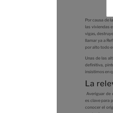
Por causa de l
las viviendas 
vigas, destruy
llamar ya a Re
por alto todo 
Unas de las al
definitiva, pi
insistimos en q
La rel
Averiguar de 
es clave para 
conocer el or