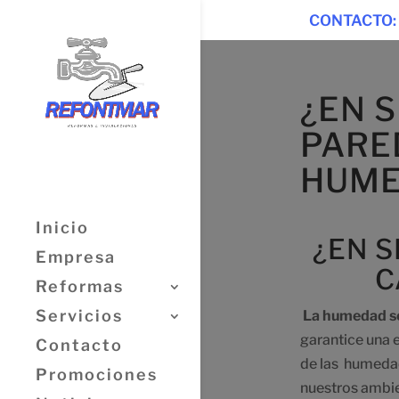
CONTACTO:
¿EN S
PARE
HUME
Inicio
¿EN S
Empresa
C
Reformas
Servicios
La humedad se
garantice una 
Contacto
de las humedad
Promociones
nuestros ambi