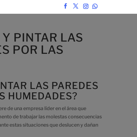
 Y PINTAR LAS
S POR LAS
PINTAR LAS PAREDES
AS HUMEDADES?
re de una empresa líder en el área que
omento de trabajar las molestas consecuencias
nte estas situaciones que deslucen y dañan