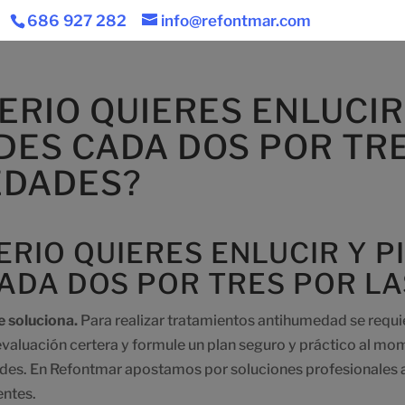
686 927 282
info@refontmar.com
ERIO QUIERES ENLUCIR
DES CADA DOS POR TRE
DADES?
ERIO QUIERES ENLUCIR Y 
ADA DOS POR TRES POR L
 soluciona.
Para realizar tratamientos antihumedad se requie
evaluación certera y formule un plan seguro y práctico al m
es. En Refontmar apostamos por soluciones profesionales a
entes.