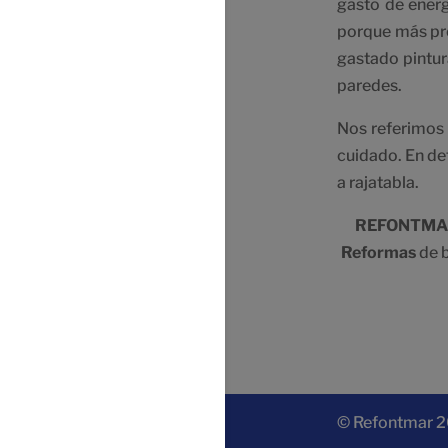
gasto de energ
porque más pr
gastado pintur
paredes.
Nos referimos 
cuidado. En def
a rajatabla.
REFONTMA
Reformas
de b
© Refontmar 20