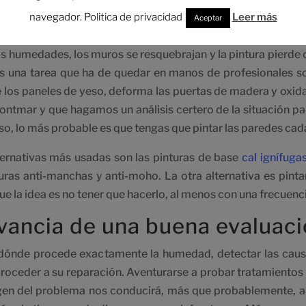
navegador. Politica de privacidad
Leer más
Aceptar
as humedades, los muros se resquebrajan y la pintura pierde 
es una tarea que ha de quedar en manos de profesionales sol
e los paneles de yeso, deforma las puertas de madera y oxid
fontmar y que hagamos un análisis certero de la situación p
eso, lo más probable es que tengas que pintar las paredes ca
ternativas más usadas son las pinturas de base
cal ignífuga
nturas anti-manchas y anti-moho. La otra alternativa es pint
ue la idea es no tener que hacerlo, al menos con una frecuenc
evancia de una buena evaluac
dónde procede exactamente la humedad, detectar las caus
proceder a su reparación. Aventurarse a probar tratamientos 
igen del problema nos conducirá, más que probablemente, a