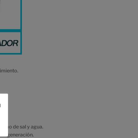
imiento.
l
sumo de sal y agua.
a regeneración.