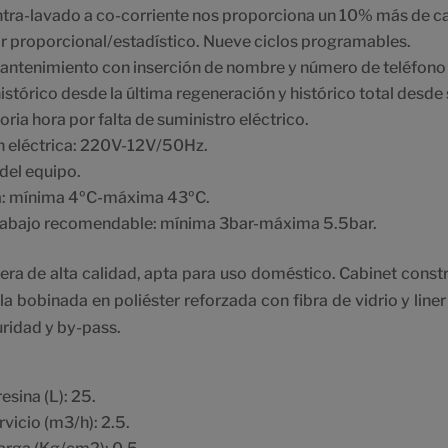
tra-lavado a co-corriente nos proporciona un 10% más de c
proporcional/estadístico. Nueve ciclos programables.
ntenimiento con inserción de nombre y número de teléfono 
stórico desde la última regeneración y histórico total desde 
ia hora por falta de suministro eléctrico.
n eléctrica: 220V-12V/50Hz.
del equipo.
: mínima 4ºC-máxima 43ºC.
trabajo recomendable: mínima 3bar-máxima 5.5bar.
ra de alta calidad, apta para uso doméstico. Cabinet constr
la bobinada en poliéster reforzada con fibra de vidrio y line
uridad y by-pass.
esina (L): 25.
vicio (m3/h): 2.5.