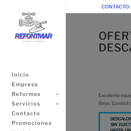
CONTACTO:
OFER
DESC
Inicio
Empresa
Reformas
Excelente equi
litros. Control
Servicios
Contacto
Promociones