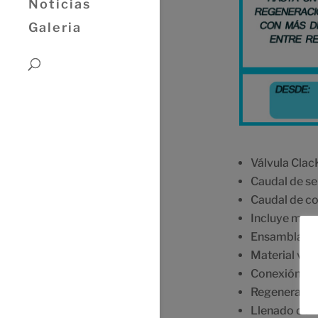
Noticias
Galeria
Válvula Clac
Caudal de se
Caudal de co
Incluye mezc
Ensamblaje si
Material válv
Conexión ent
Regeneración
Llenado del 