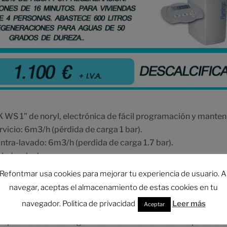
K WS 1” de noryl, electrónica de fácil programación y manten
rvicio: 6m3/h (pérdida de carga 1 bar).
ntra-lavado: 6m3/h (perdida de carga 1.7 bar).
lador de dureza.
n tornillos.
Refontmar usa cookies para mejorar tu experiencia de usuario. A
ula: noryl.
navegar, aceptas el almacenamiento de estas cookies en tu
rada/salida: 1”.
navegador. Politica de privacidad
Leer más
Aceptar
 de contracorriente (UF) proporcional al consumo. Bajo con
depósito de sal con agua descalcificada antes o después de l