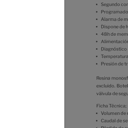
Segundo con
Programador 
Alarma de ma
Dispone de hi
48h de memor
Alimentació
Diagnóstico 
Temperatura
Presión de 
Resina monosfe
excluido. Botel
válvula de seg
Ficha Técnica;
Volumen de r
Caudal de ser