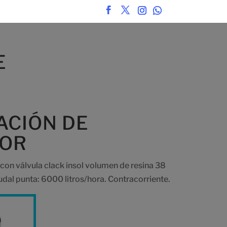
E
ACIÓN DE
DOR
on válvula clack insol volumen de resina 38
udal punta: 6000 litros/hora. Contracorriente.