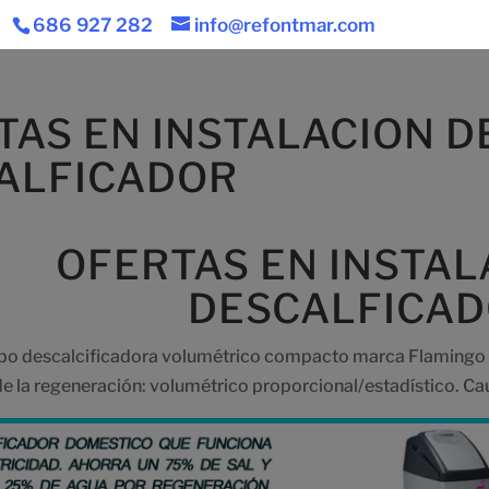
686 927 282
info@refontmar.com
TAS EN INSTALACION D
ALFICADOR
OFERTAS EN INSTAL
DESCALFICA
po descalcificadora volumétrico compacto marca Flamingo c
 de la regeneración: volumétrico proporcional/estadístico. Ca