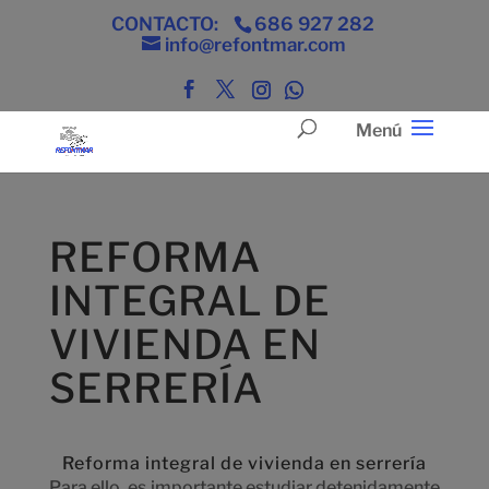
CONTACTO:
686 927 282
info@refontmar.com
REFORMA
INTEGRAL DE
VIVIENDA EN
SERRERÍA
Reforma integral de vivienda en serrería
Para ello, es importante estudiar detenidamente