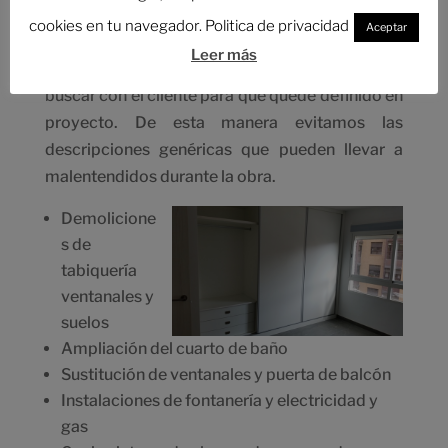
el modelo exacto de cada elemento. Cocinas,
cookies en tu navegador. Politica de privacidad
Aceptar
pavimentos, azulejos, sanitarios, ventanas…
Leer más
hasta los pomos de las puertas, se intenta
buscar con el cliente para que quede definido en
proyecto. De esta manera evitamos las
descripciones genéricas que pueden llevar a
malentendidos durante la obra.
Demolicione
s de
tabiquería
ventanales y
suelos
Ampliación del cuarto de baño
Sustitución de ventanales y puerta de balcón
Instalaciones de fontanería y electricidad y
gas