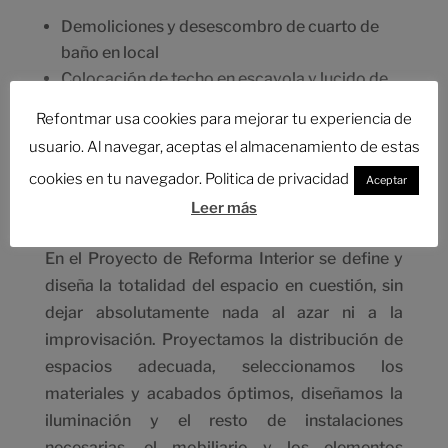
Demoliciones y desescombro de cuarto de
baño en local
Colocación de techo en escayola y lucido de
paredes en yeso
Refontmar usa cookies para mejorar tu experiencia de
Instalación de puerta corredera en cuarto de
usuario. Al navegar, aceptas el almacenamiento de estas
baño
cookies en tu navegador. Politica de privacidad
Preparación y pintado el local
Aceptar
Limpieza post obra final
Leer más
En el Proyecto de Reforma Interior se define y
diseña la totalidad del espacio en cuestión, sin
dejar absolutamente nada al azar ni a la
improvisación. Proyectamos la distribución de
espacios adecuada, seleccionamos los
materiales y acabados óptimos, diseñamos la
iluminación y el resto de instalaciones
necesarias, el mobiliario y los elementos