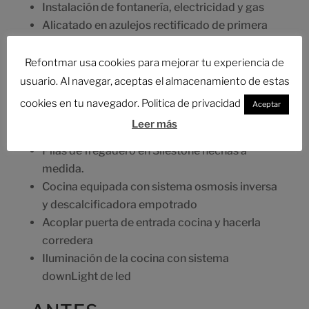
Instalación de fontanería, electricidad y gas
Alicatado en azulejos rectificado de primera
calidad
Muebles de cocina en Post-formado con
Refontmar usa cookies para mejorar tu experiencia de
sistema de frenado en los cajones y puertas
usuario. Al navegar, aceptas el almacenamiento de estas
lisas en color crema
cookies en tu navegador. Politica de privacidad
Aceptar
Bancada de Silestone tanto en paredes como
Leer más
zócalos en color beige
Pilas de fregadero en Silestone hechas a
medida.
Cocina equipada con sistema osmosis inversa
y descalcificadora empotrado
Acoplar puerta de entrada cocina y hacerla
corredera
Iluminación de la cocina con sistema
downLight de led