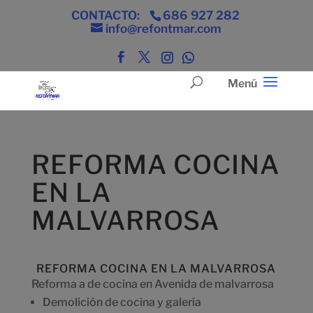
CONTACTO:
686 927 282
info@refontmar.com
REFORMA COCINA
EN LA
MALVARROSA
REFORMA COCINA EN LA MALVARROSA
Reforma a de cocina en Avenida de malvarrosa
Demolición de cocina y galería