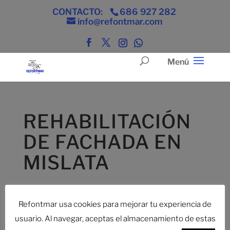
CONTACTO:
686 927 282
info@refontmar.com
REHABILITACIÓN
DE FACHADA EN
MISLATA
Rehabilitación de fachada en Mislata
Refontmar usa cookies para mejorar tu experiencia de
Rehabilitación de fachada en Mislata
usuario. Al navegar, aceptas el almacenamiento de estas
Demolición de fachada antigua