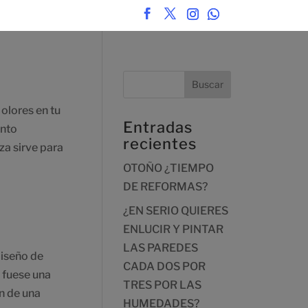
ores en tu
Entradas
ento
recientes
za sirve para
OTOÑO ¿TIEMPO
DE REFORMAS?
¿EN SERIO QUIERES
ENLUCIR Y PINTAR
LAS PAREDES
seño de
CADA DOS POR
 fuese una
TRES POR LAS
n de una
HUMEDADES?