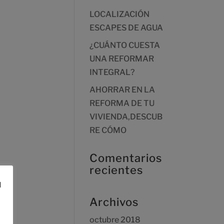
LOCALIZACIÓN
ESCAPES DE AGUA
¿CUÁNTO CUESTA
UNA REFORMAR
INTEGRAL?
AHORRAR EN LA
REFORMA DE TU
VIVIENDA,DESCUB
RE CÓMO
Comentarios
recientes
l
Archivos
octubre 2018