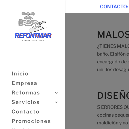
CONTACTO:
MALOS
¿TIENES MALO
baño. El sifón 
encargado de d
unir los desagüe
Inicio
Empresa
Reformas
DISEÑ
Servicios
5 ERRORES QU
Contacto
cocinas pequeñ
Promociones
maldición y no