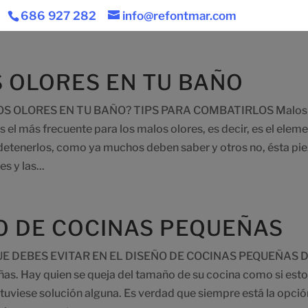
686 927 282
info@refontmar.com
 OLORES EN TU BAÑO
S OLORES EN TU BAÑO? TIPS PARA COMBATIRLOS Malos ol
es el más frecuente para los malos olores, es decir, es el elem
etenerlos, como ya muchos deben saber y otros no, ésta pie
s y las...
O DE COCINAS PEQUEÑAS
E DEBES EVITAR EN EL DISEÑO DE COCINAS PEQUEÑAS Di
as. Hay quien se queja del tamaño de su cocina como si esto
 tuviese solución alguna. Es verdad que siempre está la opció