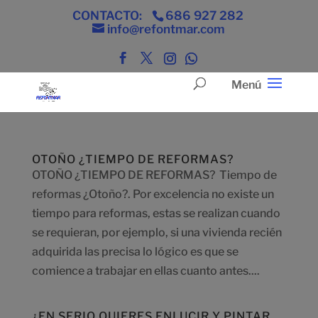
CONTACTO:
686 927 282
info@refontmar.com
OTOÑO ¿TIEMPO DE REFORMAS?
OTOÑO ¿TIEMPO DE REFORMAS? Tiempo de
reformas ¿Otoño?. Por excelencia no existe un
tiempo para reformas, estas se realizan cuando
se requieran, por ejemplo, si una vivienda recién
adquirida las precisa lo lógico es que se
comience a trabajar en ellas cuanto antes....
¿EN SERIO QUIERES ENLUCIR Y PINTAR