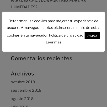
PAREDES CADA DOS POR TRES POR LAS
HUMEDADES?
LOCALIZACIÓN ESCAPES DE AGUA
Refontmar usa cookies para mejorar tu experiencia de
¿CUÁNTO CUESTA UNA REFORMAR
usuario. Al navegar, aceptas el almacenamiento de estas
INTEGRAL?
cookies en tu navegador. Politica de privacidad
Aceptar
AHORRAR EN LA REFORMA DE TU
Leer más
VIVIENDA,DESCUBRE CÓMO
Comentarios recientes
Archivos
octubre 2018
septiembre 2018
agosto 2018