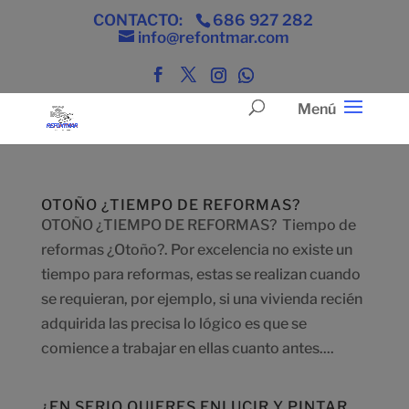
CONTACTO:
686 927 282
info@refontmar.com
OTOÑO ¿TIEMPO DE REFORMAS?
OTOÑO ¿TIEMPO DE REFORMAS? Tiempo de
reformas ¿Otoño?. Por excelencia no existe un
tiempo para reformas, estas se realizan cuando
se requieran, por ejemplo, si una vivienda recién
adquirida las precisa lo lógico es que se
comience a trabajar en ellas cuanto antes....
¿EN SERIO QUIERES ENLUCIR Y PINTAR