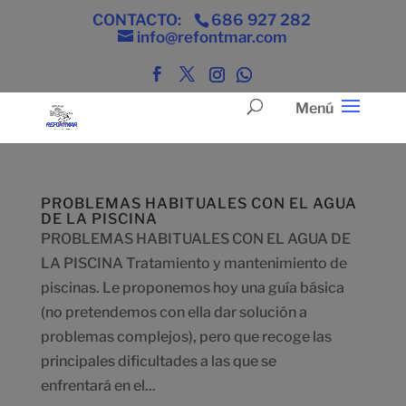
CONTACTO:
686 927 282
info@refontmar.com
PROBLEMAS HABITUALES CON EL AGUA
DE LA PISCINA
PROBLEMAS HABITUALES CON EL AGUA DE
LA PISCINA Tratamiento y mantenimiento de
piscinas. Le proponemos hoy una guía básica
(no pretendemos con ella dar solución a
problemas complejos), pero que recoge las
principales dificultades a las que se
enfrentará en el...