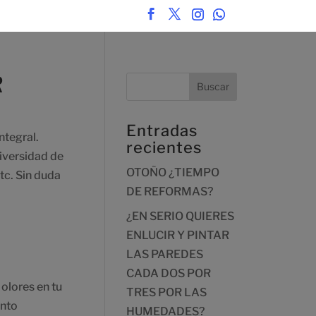
R
Entradas
tegral.
recientes
iversidad de
OTOÑO ¿TIEMPO
tc. Sin duda
DE REFORMAS?
¿EN SERIO QUIERES
ENLUCIR Y PINTAR
LAS PAREDES
CADA DOS POR
ores en tu
TRES POR LAS
ento
HUMEDADES?