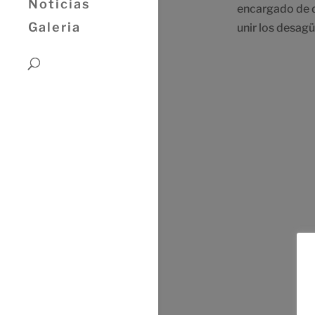
Noticias
encargado de d
Galeria
unir los desagüe