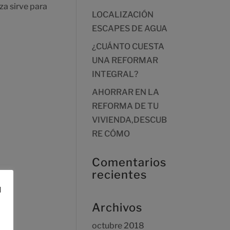
za sirve para
LOCALIZACIÓN
ESCAPES DE AGUA
¿CUÁNTO CUESTA
UNA REFORMAR
INTEGRAL?
AHORRAR EN LA
REFORMA DE TU
VIVIENDA,DESCUB
RE CÓMO
Comentarios
recientes
l
Archivos
octubre 2018