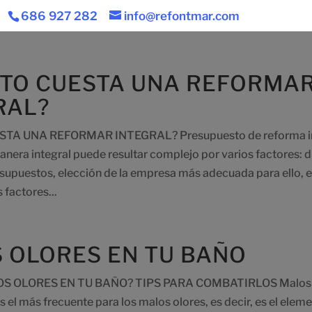
686 927 282
info@refontmar.com
TO CUESTA UNA REFORMA
RAL?
TA UNA REFORMAR INTEGRAL? Presupuesto de reforma in
nera integral puede resultar complejo por varios factores: d
esupuestos, elección de la empresa más adecuada para ello, e
 factores...
 OLORES EN TU BAÑO
S OLORES EN TU BAÑO? TIPS PARA COMBATIRLOS Malos ol
es el más frecuente para los malos olores, es decir, es el elem