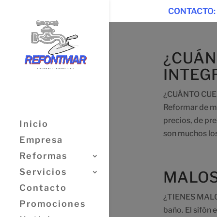
CONTACTO:
¿CUÁN
INTEG
¿CUÁNTO CUES
Reformar de ma
precios, de pr
Inicio
son muchos los
Empresa
Reformas
Servicios
MALOS
Contacto
¿TIENES MALO
Promociones
baño. El sifón 