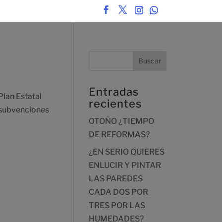
Entradas
Plan Estatal
recientes
 subvenciones
OTOÑO ¿TIEMPO
DE REFORMAS?
¿EN SERIO QUIERES
ENLUCIR Y PINTAR
LAS PAREDES
CADA DOS POR
TRES POR LAS
HUMEDADES?