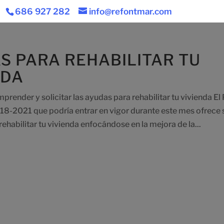
686 927 282
info@refontmar.com
S PARA REHABILITAR TU
NDA
render y solicitar las ayudas para rehabilitar tu vivienda El 
18-2021 que podría entrar en vigor durante este mes ofrece
ehabilitar tu vivienda enfocándose en la mejora de la...