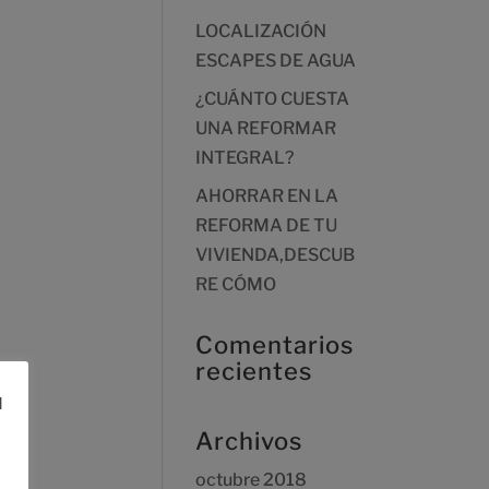
LOCALIZACIÓN
ESCAPES DE AGUA
¿CUÁNTO CUESTA
UNA REFORMAR
INTEGRAL?
AHORRAR EN LA
REFORMA DE TU
VIVIENDA,DESCUB
RE CÓMO
Comentarios
recientes
l
Archivos
octubre 2018