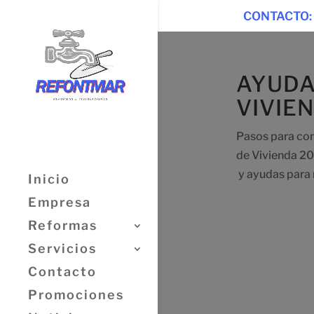
CONTACTO:
AYUDA
VIVIE
Pasos para comp
de Vivienda 20
y ayudas para r
Inicio
Empresa
Reformas
Servicios
Contacto
Promociones