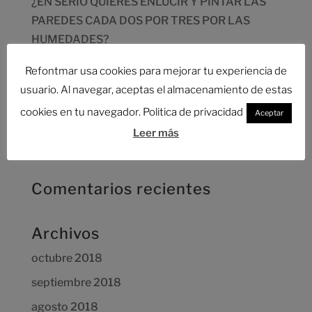
¿EN SERIO QUIERES ENLUCIR Y PINTAR LAS
PAREDES CADA DOS POR TRES POR LAS
HUMEDADES?
LOCALIZACIÓN ESCAPES DE AGUA
Refontmar usa cookies para mejorar tu experiencia de
¿CUÁNTO CUESTA UNA REFORMAR
usuario. Al navegar, aceptas el almacenamiento de estas
INTEGRAL?
cookies en tu navegador. Politica de privacidad
Aceptar
AHORRAR EN LA REFORMA DE TU
Leer más
VIVIENDA,DESCUBRE CÓMO
Comentarios recientes
Archivos
octubre 2018
septiembre 2018
agosto 2018