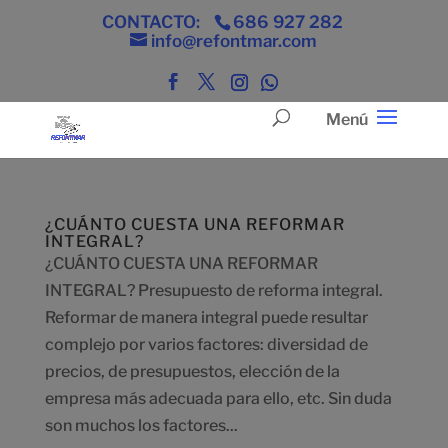
CONTACTO:
686 927 282
info@refontmar.com
¿CUÁNTO CUESTA UNA REFORMAR
INTEGRAL?
¿CUÁNTO CUESTA UNA REFORMAR
INTEGRAL? Presupuesto de reforma integral.
Reformar de manera integral puede resultar
complejo por varios factores: diversidad de
precios, de presupuestos, elección de la
empresa más adecuada para ello, etc. Sin duda
son muchos los factores...