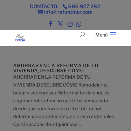
CONTACTO:
686 927 282
info@refontmar.com
AHORRAR EN LA REFORMA DE TU
VIVIENDA,DESCUBRE CÓMO
AHORRAR EN LA REFORMA DE TU
VIVIENDA,DESCUBRE CÓMO Remodelar tu
hogar y economizar. Reformar tu vivienda es,
seguramente, el sueño que te ha perseguido
desde que comenzaste a echar de menos
determinados ambientes, colores o materiales.
Quizás acabas de adquirir una...