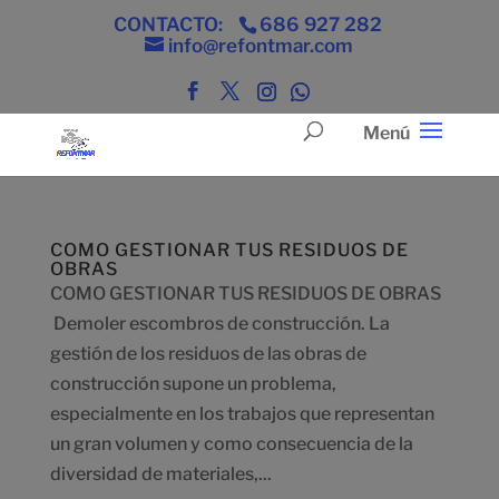
CONTACTO:
686 927 282
info@refontmar.com
COMO GESTIONAR TUS RESIDUOS DE
OBRAS
COMO GESTIONAR TUS RESIDUOS DE OBRAS
Demoler escombros de construcción. La
gestión de los residuos de las obras de
construcción supone un problema,
especialmente en los trabajos que representan
un gran volumen y como consecuencia de la
diversidad de materiales,...