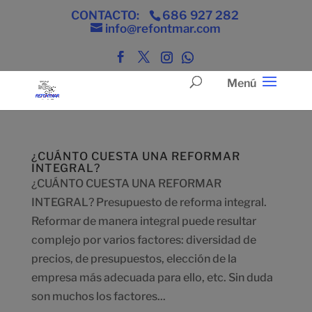
CONTACTO:
686 927 282
info@refontmar.com
¿CUÁNTO CUESTA UNA REFORMAR
INTEGRAL?
¿CUÁNTO CUESTA UNA REFORMAR
INTEGRAL? Presupuesto de reforma integral.
Reformar de manera integral puede resultar
complejo por varios factores: diversidad de
precios, de presupuestos, elección de la
empresa más adecuada para ello, etc. Sin duda
son muchos los factores...