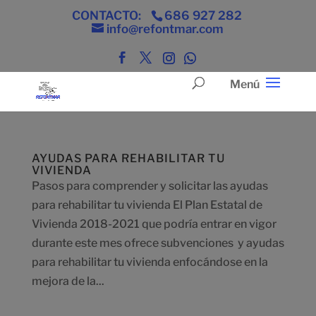
CONTACTO:
686 927 282
info@refontmar.com
AYUDAS PARA REHABILITAR TU
VIVIENDA
Pasos para comprender y solicitar las ayudas
para rehabilitar tu vivienda El Plan Estatal de
Vivienda 2018-2021 que podría entrar en vigor
durante este mes ofrece subvenciones y ayudas
para rehabilitar tu vivienda enfocándose en la
mejora de la...