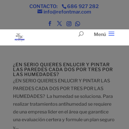
CONTACTO:
686 927 282
info@refontmar.com
¿EN SERIO QUIERES ENLUCIR Y PINTAR
LAS PAREDES CADA DOS POR TRES POR
LAS HUMEDADES?
¿EN SERIO QUIERES ENLUCIR Y PINTAR LAS
PAREDES CADA DOS POR TRES POR LAS
HUMEDADES? La humedad se soluciona. Para
realizar tratamientos antihumedad se requiere
de una empresa líder en el área que garantice
una evaluación certera y formule un plan seguro
y...