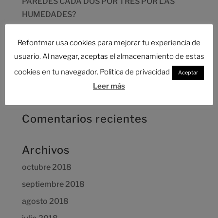
PAREDES CADA DOS POR TRES POR LAS
HUMEDADES?
LOCALIZACIÓN ESCAPES DE AGUA
Refontmar usa cookies para mejorar tu experiencia de
¿CUÁNTO CUESTA UNA REFORMAR
usuario. Al navegar, aceptas el almacenamiento de estas
INTEGRAL?
cookies en tu navegador. Politica de privacidad
Aceptar
AHORRAR EN LA REFORMA DE TU
Leer más
VIVIENDA,DESCUBRE CÓMO
Comentarios recientes
Archivos
octubre 2018
septiembre 2018
agosto 2018