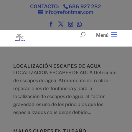
CONTACTO:
686 927 282
info@refontmar.com
LOCALIZACIÓN ESCAPES DE AGUA
LOCALIZACIÓN ESCAPES DE AGUA Detección
de escapes de agua. Al momento de realizar
reparaciones de fontanería y para la
localización de escapes de agua, el factor
gravedad es uno de los principios que los
especializados consideran debido...
MALOS OLORES EN TU BAÑO