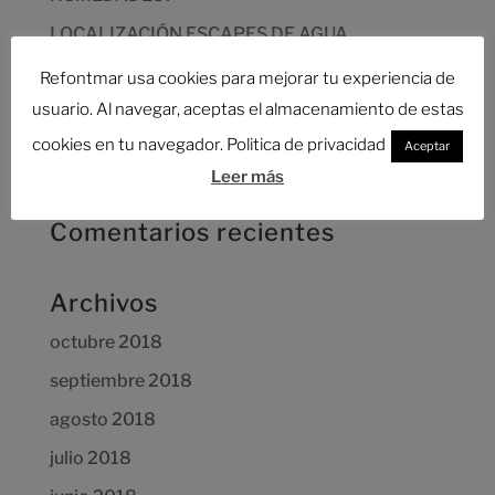
LOCALIZACIÓN ESCAPES DE AGUA
¿CUÁNTO CUESTA UNA REFORMAR
Refontmar usa cookies para mejorar tu experiencia de
INTEGRAL?
usuario. Al navegar, aceptas el almacenamiento de estas
AHORRAR EN LA REFORMA DE TU
cookies en tu navegador. Politica de privacidad
Aceptar
VIVIENDA,DESCUBRE CÓMO
Leer más
Comentarios recientes
Archivos
octubre 2018
septiembre 2018
agosto 2018
julio 2018